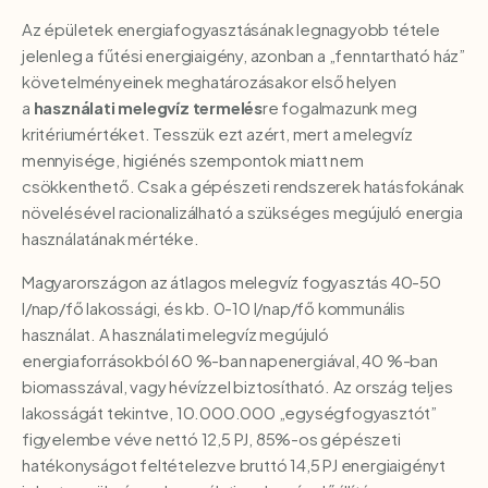
Az épületek energiafogyasztásának legnagyobb tétele
jelenleg a fűtési energiaigény, azonban a „fenntartható ház”
követelményeinek meghatározásakor első helyen
a
használati melegvíz termelés
re fogalmazunk meg
kritériumértéket. Tesszük ezt azért, mert a melegvíz
mennyisége, higiénés szempontok miatt nem
csökkenthető. Csak a gépészeti rendszerek hatásfokának
növelésével racionalizálható a szükséges megújuló energia
használatának mértéke.
Magyarországon az átlagos melegvíz fogyasztás 40-50
l/nap/fő lakossági, és kb. 0-10 l/nap/fő kommunális
használat. A használati melegvíz megújuló
energiaforrásokból 60 %-ban napenergiával, 40 %-ban
biomasszával, vagy hévízzel biztosítható. Az ország teljes
lakosságát tekintve, 10.000.000 „egységfogyasztót”
figyelembe véve nettó 12,5 PJ, 85%-os gépészeti
hatékonyságot feltételezve bruttó 14,5 PJ energiaigényt