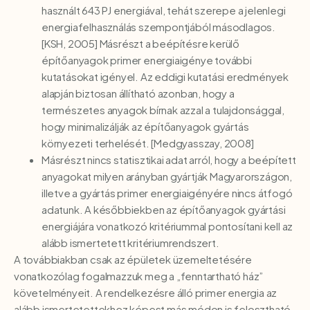
használt 643 PJ energiával, tehát szerepe a jelenlegi
energiafelhasználás szempontjából másodlagos.
[KSH, 2005] Másrészt a beépítésre kerülő
építőanyagok primer energiaigénye további
kutatásokat igényel. Az eddigi kutatási eredmények
alapján biztosan állítható azonban, hogy a
természetes anyagok bírnak azzal a tulajdonsággal,
hogy minimalizálják az építőanyagok gyártás
környezeti terhelését. [Medgyasszay, 2008]
Másrészt nincs statisztikai adat arról, hogy a beépített
anyagokat milyen arányban gyártják Magyarországon,
illetve a gyártás primer energiaigényére nincs átfogó
adatunk. A későbbiekben az építőanyagok gyártási
energiájára vonatkozó kritériummal pontosítani kell az
alább ismertetett kritériumrendszert.
A továbbiakban csak az épületek üzemeltetésére
vonatkozólag fogalmazzuk meg a „fenntartható ház”
követelményeit. A rendelkezésre álló primer energia az
alább ismertetettekhez képest más módon is felosztható,