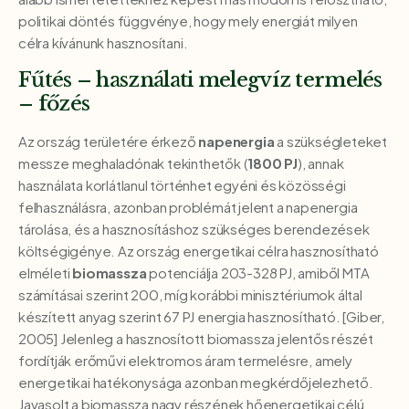
politikai döntés függvénye, hogy mely energiát milyen
célra kívánunk hasznosítani.
Fűtés – használati melegvíz termelés
– főzés
Az ország területére érkező
napenergia
a szükségleteket
messze meghaladónak tekinthetők (
1800 PJ
), annak
használata korlátlanul történhet egyéni és közösségi
felhasználásra, azonban problémát jelent a napenergia
tárolása, és a hasznosításhoz szükséges berendezések
költségigénye. Az ország energetikai célra hasznosítható
elméleti
biomassza
potenciálja 203-328 PJ, amiből MTA
számításai szerint 200, míg korábbi minisztériumok által
készített anyag szerint 67 PJ energia hasznosítható. [Giber,
2005] Jelenleg a hasznosított biomassza jelentős részét
fordítják erőművi elektromos áram termelésre, amely
energetikai hatékonysága azonban megkérdőjelezhető.
Javasolt a biomassza nagy részének hőenergetikai célú