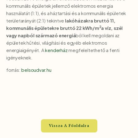
kommunális épületek jellemző elektromos energia
használatát (1:1), és a háztartási és a kommunális épületek
területarányát (2:1) tekintve
lakóházakra bruttó 11,
2
kommunális épületekre bruttó 22 kWh/m
a víz, szél
vagy napból származó energiá
ból kell megoldani az
épületek hűtési, világítási és egyéb elektromos
energiaigényét. A
kenderház
megfeleltethető a fenti
igényeknek.
forrás:
belsoudvar.hu
Vissza A Főoldalra