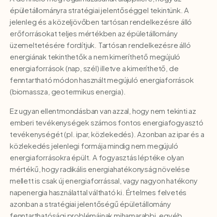
épületállományra stratégiai jelentőséggel tekintünk. A
jelenleg és a közeljövőben tartósan rendelkezésre álló
erőforrásokat teljes mértékben az épületállomány
üzemeltetésére fordítjuk. Tartósan rendelkezésre álló
energiának tekinthetők a nem kimeríthető megújuló
energiaforrások (nap, szél) illetve a kimeríthető, de
fenntartható módon használt megújuló energiaforrások
(biomassza, geotermikus energia).
Ez ugyan ellentmondásban van azzal, hogy nem tekinti az
emberi tevékenységek számos fontos energiafogyasztó
tevékenységét (pl. ipar, közlekedés). Azonban az ipar és a
közlekedés jelenlegi formája mindig nem megújuló
energiaforrásokra épült. A fogyasztás léptéke olyan
mértékű, hogy radikális energiahatékonyság növelése
mellett is csak új energiaforrással, vagy nagyon hatékony
napenergia használattal váltható ki. Értelmes felvetés
azonban a stratégiai jelentőségű épületállomány
fenntarthatósági problémáinak mihamarabbi, egyéb