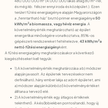
480.000.000 m
(4.000.000 lakás átlag 80 m
-rel,
és még kb. félszer ennyi iroda és középület.). Ezen
terület fűtési energiaigénye alapján Magyarországon
a „fenntartható ház” bruttó primer energiaigénye
50
2
kWh/m
a biomassza, vagy hévíz energia
. A
követelményérték meghatározható az épület
energetikai minőségére vonatkoztatva, 85%-os
2
gépészeti rendszereket feltételezve,
43 kWh/m
a
nettó fűtési energiaigény
ként.
A fűtési energiaigény meghatározásakor a következő
kiegészítéseket kell tegyük:
1) A követelményérték meghatározása a b) módszer
alapján javasolt. Az épületek tervezésekor nem
definiálható, hány ember lakja az adott épületet, ami
a) módszer alapján különböző követelményértéket
állítana a tervező elé.
2) A követelményérték egy átlagos értéknek
tekinthető. A későbbiekben pontosítandó, hogy új