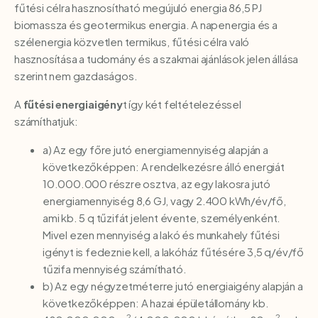
fűtési célra hasznosítható megújuló energia 86,5 PJ
biomassza és geotermikus energia. A napenergia és a
szélenergia közvetlen termikus, fűtési célra való
hasznosítása a tudomány és a szakmai ajánlások jelen állása
szerint nem gazdaságos.
A
fűtési energiaigény
t így két feltételezéssel
számíthatjuk:
a) Az egy főre jutó energiamennyiség alapján a
következőképpen: A rendelkezésre álló energiát
10.000.000 részre osztva, az egy lakosra jutó
energiamennyiség 8,6 GJ, vagy 2.400 kWh/év/fő,
ami kb. 5 q tűzifát jelent évente, személyenként.
Mivel ezen mennyiség a lakó és munkahely fűtési
igényt is fedeznie kell, a lakóház fűtésére 3,5 q/év/fő
tűzifa mennyiség számítható.
b) Az egy négyzetméterre jutó energiaigény alapján a
következőképpen: A hazai épületállomány kb.
2
2