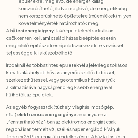
épületekre, meglévő, de energetikailag
korszerűsíthető, illetve meglévő, de energetikailag
nem korszerűsíthető épületekre (műemlékek) milyen
követelményérték határozhatók meg.
A
hűtési energiaigény
t lakóépületeknél radikálisan
csökkenteni kell, ami családi házas beépítés esetén
megfelelő építészeti és épületszerkezeti tervezéssel
teljességgel ki is küszöbölhető.
Irodáknál és többszintes épületeknél a jelenleg szokásos
klimatizálás helyett hővisszanyerős szellőztetéssel,
szerkezethűtéssel, vagy geotermikus hőszivattyúk
alkalmazásával nagyságrendileg kisebb energiával
hűthetők az épületek.
Az egyéb fogyasztók (tűzhely, világítás, mosógép,
stb.)
elektromos energiaigénye
amennyiben a
„fenntartható ház”-ban az elektromos energiát csak
regionálisan termelt víz, szél és napenergiából kívánjuk
fedezni 25 PJ energia áll rendelkezésre. A háztartási és a