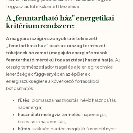
fogyasztástól elkülönített kezelése.
A „fenntartható ház” energetikai
kritériumrendszere:
A magyarországi viszonyokra értelmezett
„fenntartható ház” csak az ország természeti
tőkéjének hozamát (megújuló energiaforrások
fenntartható mértékű fogyasztása) használhatja.
Az
ország természeti adottságai és a jelenlegi technikai
lehetőségek függvényében az épületek
energiaszükséglete a következő forrásokból
biztosíthatók:
fűtés
: biomassza hasznosítás, hévíz hasznosítás,
napenergia;
használati melegvíz termelés
: napenergia,
biomassza hasznosítás;
hűtés
: szükség esetén megújuló forrásból nyert