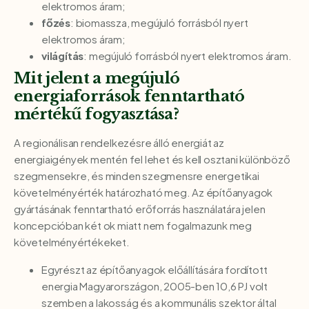
elektromos áram;
főzés
: biomassza, megújuló forrásból nyert
elektromos áram;
világítás
: megújuló forrásból nyert elektromos áram.
Mit jelent a megújuló
energiaforrások fenntartható
mértékű fogyasztása?
A regionálisan rendelkezésre álló energiát az
energiaigények mentén fel lehet és kell osztani különböző
szegmensekre, és minden szegmensre energetikai
követelményérték határozható meg. Az építőanyagok
gyártásának fenntartható erőforrás használatára jelen
koncepcióban két ok miatt nem fogalmazunk meg
követelményértékeket.
Egyrészt az építőanyagok előállítására fordított
energia Magyarországon, 2005-ben 10,6 PJ volt
szemben a lakosság és a kommunális szektor által