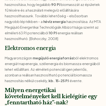
hasznosítása, hogy legalább
90 PJ
biomasszát az épületek
fűtésére és a használati melegvíz előállítására
hasznosíthassunk. További lehetőség – elsősorban
nagyobb léptékben – a
hévíz energia
hasznosítása. Az MTA
Megújuló Energetikai Technológiák Albizottsága szerint az
elméleti 63 PJ potenciálból
10 PJ
energia reálisan
hasznosítható. [Bohoczky, 2008]
Elektromos energia
Magyarországon
megújuló energiaforrás
ból elektromos
energiát napenergia, szélenergia és biomassza energiából
lehet előállítani. Az elméleti potenciál igen jelentős,
azonban a reálisan hasznosítható potenciál biomassza
hasznosítás nélkül csekély,
kb. 15-25 PJ
évente.
Milyen energetikai
követelményeket kell kielégítie egy
„fenntartható ház”-nak?