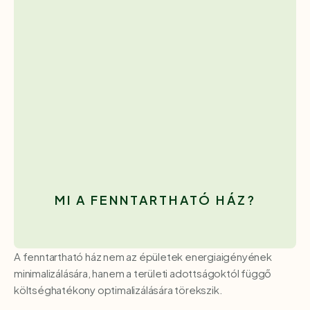
MI A FENNTARTHATÓ HÁZ?
A fenntartható ház nem az épületek energiaigényének
minimalizálására, hanem a területi adottságoktól függő
költséghatékony optimalizálására törekszik.