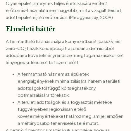
Olyan épület, amelynek teljes életciklusára vetített
erőforrás-használata nem nagyobb, mint a vizsgált terület,
adott épületre jutó erőforrása. (Medgyasszay, 2009)
Elméleti háttér
A fenntartható ház használja a környezetbarát, passzív, és
zero-CO
házak koncepcióját, azonban a definícióból
2
adódóan a követelményrendszer megfogalmazásakor két
lényeges kritériumot tart szem előtt:
A fenntartható ház nem az épületek
energiaigényének minimalizálására, hanem a területi
adottságoktól függő költséghatékony
optimalizálására törekszik.
A területi adottságok és a fogyasztás mértéke
függvényében regionálisan eltérő
követelményértékeket határoz meg, ami jellemzően
a méltányosabb teherviselés felé mutat.
A definíció megfogalmazásának alappillére, hogy az