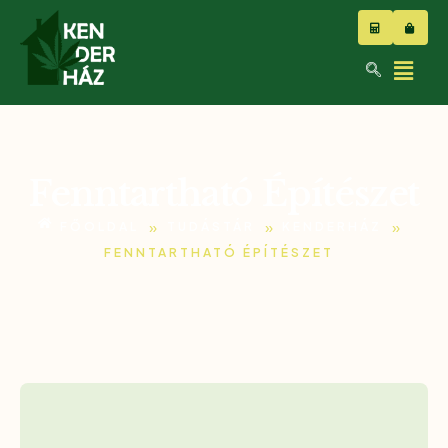
Fenntartható Építészet
»
»
»
FŐOLDAL
TUDÁSTÁR
KENDERHÁZ
FENNTARTHATÓ ÉPÍTÉSZET