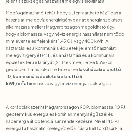
jelent a szükséges használati melegvíz előállítása.
Megfogalmazható tehát, hogy a „fenntartható ház”-ban a
használati melegvíz energiaigénye a napenergia szokásos
alkalmazása mellett Magyarországon megoldható úgy,
hogy a biomassza, vagy hévíz energia használata nem több,
mint évente és fejenként 1,45 GJ, vagy 400 kWh. A
háztartási és a kommunális épületek jellemző használati
melegvíz igényét (4:1), és a háztartási és a kommunális
épületek területarányát (2:1) tekintve, illetve 85%-os
gépészeti hatásfokot feltételezve
lakóházakra bruttó
10
,
kommunális épületekre bruttó 5
2
kWh/m
a
biomassza vagy hévíz energia szükséges.
A korábbiak szerint Magyarországon 90 PJ biomassza, 10 PJ
geotermikus energia és korlátlan mennyiségű szél és
napenergia áll potenciálisan rendelkezésre. Mivel 14,5 PJ
energiát a használati melegvíz előállításra kell fordítsunk, a