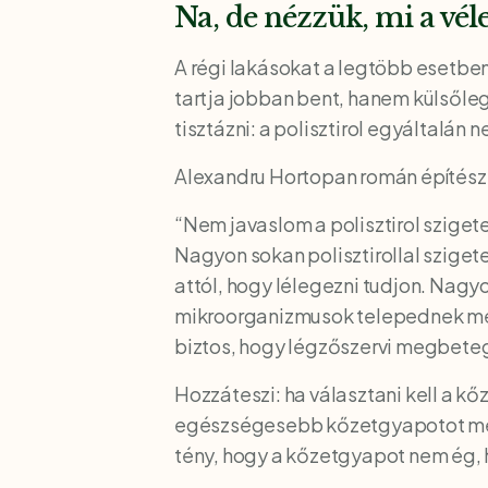
Na, de nézzük, mi a vél
A régi lakásokat a legtöbb esetben
tartja jobban bent, hanem külsőle
tisztázni: a polisztirol egyáltalán
Alexandru Hortopan román építész a 
“Nem javaslom a polisztirol sziget
Nagyon sokan polisztirollal sziget
attól, hogy lélegezni tudjon. Nag
mikroorganizmusok telepednek meg a
biztos, hogy légzőszervi megbeteg
Hozzáteszi: ha választani kell a kő
egészségesebb kőzetgyapotot meg
tény, hogy a kőzetgyapot nem ég, 