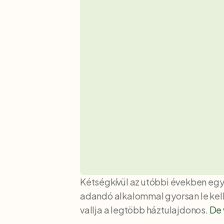
Kétségkívül az utóbbi években egyr
adandó alkalommal gyorsan le kell s
vallja a legtöbb háztulajdonos.
De 