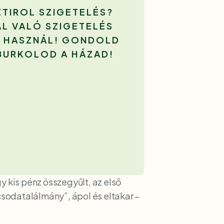
TIROL SZIGETELÉS?
AL VALÓ SZIGETELÉS
T HASZNÁL! GONDOLD
 BURKOLOD A HÁZAD!
y kis pénz összegyűlt, az első
“csodatalálmány”, ápol és eltakar –