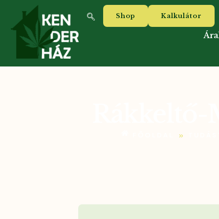
Shop
Kalkulátor
Ára
Rákkeltő-M
»
FŐOLDAL
TUDÁS