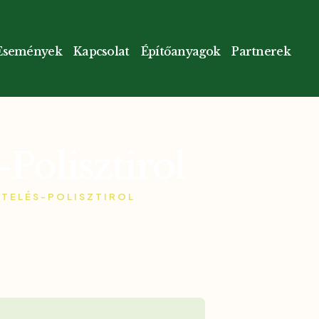
Események
Kapcsolat
Építőanyagok
Partnerek
Polisztirol
TELÉS-POLISZTIROL