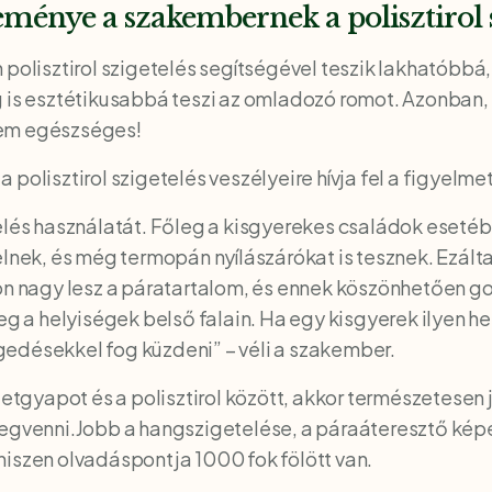
eménye a szakembernek a polisztirol s
 polisztirol szigetelés segítségével teszik lakhatóbbá
g is esztétikusabbá teszi az omladozó romot. Azonban
 nem egészséges!
polisztirol szigetelés veszélyeire hívja fel a figyelmet
elés használatát. Főleg a kisgyerekes családok esetébe
elnek, és még termopán nyílászárókat is tesznek. Ezált
yon nagy lesz a páratartalom, és ennek köszönhetően 
 helyiségek belső falain. Ha egy kisgyerek ilyen hely
edésekkel fog küzdeni” – véli a szakember.
zetgyapot és a polisztirol között, akkor természetesen 
venni.Jobb a hangszigetelése, a páraáteresztő kép
hiszen olvadáspontja 1000 fok fölött van.