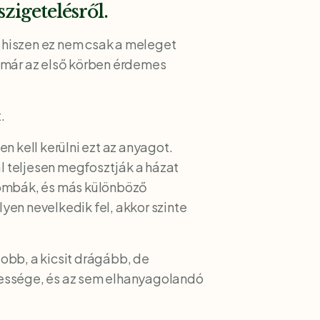
zigetelésről.
, hiszen ez nem csak a meleget
, már az első körben érdemes
.
n kell kerülni ezt az anyagot.
al teljesen megfosztják a házat
gombák, és más különböző
en nevelkedik fel, akkor szinte
jobb, a kicsit drágább, de
essége, és az sem elhanyagolandó