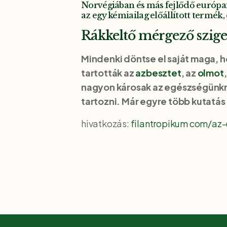
Norvégiában és más fejlődő európai 
az egy kémiailag előállított termék
Rákkeltő mérgező sziget
Mindenki döntse el saját maga, 
tartották az
azbesztet
, az
olmot
nagyon károsak az egészségünkre
tartozni. Már egyre több kutatás 
hivatkozás:
filantropikum com/az-