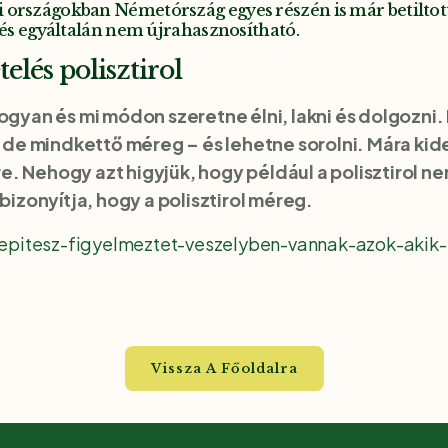
országokban Németórszág egyes részén is már betiltottá
, és egyáltalán nem újrahasznosítható.
elés polisztirol
hogyan és mi módon szeretne élni, lakni és dolgozn
, de mindkettő méreg – és lehetne sorolni. Mára kid
. Nehogy azt higyjük, hogy például a polisztirol n
bizonyítja, hogy a polisztirol méreg.
epitesz-figyelmeztet-veszelyben-vannak-azok-akik-po
Vissza A Főoldalra