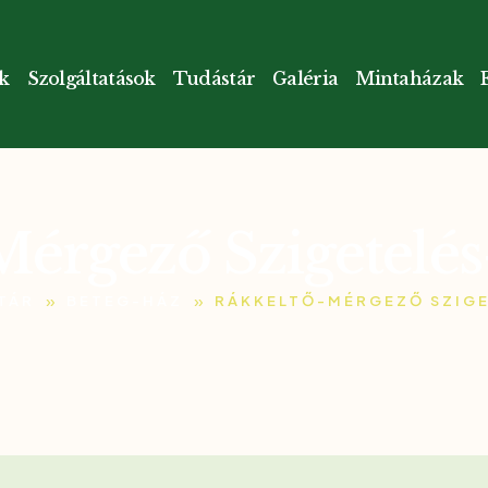
k
Szolgáltatások
Tudástár
Galéria
Mintaházak
érgező Szigetelés-
»
»
TÁR
BETEG-HÁZ
RÁKKELTŐ-MÉRGEZŐ SZIGE