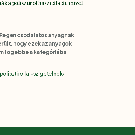
k a polisztirol használatát, mivel
i. Régen csodálatos anyagnak
erült, hogy ezek az anyagok
em fog ebbe a kategóriába
lisztirollal-szigetelnek/