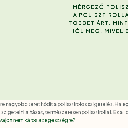
MÉRGEZŐ POLISZ
A POLISZTIROLL
TÖBBET ÁRT, MIN
JÓL MEG, MIVEL
e nagyobb teret hódít a polisztirolos szigetelés. Ha eg
zigetelni a házat, természetesen polisztirollal. Ez a 
vajon nem káros az egészségre?