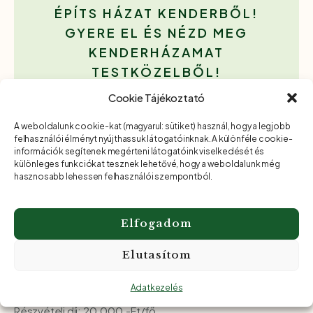
ÉPÍTS HÁZAT KENDERBŐL!
GYERE EL ÉS NÉZD MEG
KENDERHÁZAMAT
TESTKÖZELBŐL!
ÉPÍTTETŐKÉNT ÉS LAKÓKÉNT
Cookie Tájékoztató
SZÍVESEN MEGOSZTOM
A weboldalunk cookie-kat (magyarul: sütiket) használ, hogy a legjobb
VELETEK TAPASZTALATAIMAT.
felhasználói élményt nyújthassuk látogatóinknak. A különféle cookie-
információk segítenek megérteni látogatóink viselkedését és
különleges funkciókat tesznek lehetővé, hogy a weboldalunk még
Egészséges, hangulatos, de megfizethető otthonra
hasznosabb lehessen felhasználói szempontból.
vágysz?
Építs házat kenderből! Gyere el és nézd meg
Elfogadom
kenderházamat testközelből! Építtetőként és lakóként
szívesen megosztom Veletek tapasztalataimat.
Elutasítom
Szakmai kérdéseitekre Radev Gergő az ERDŐK MINTÁJÁRA
MÉRNÖKIRODA Kft. vezető tervezője személyesen
Adatkezelés
válaszol családias környezetben vetítéssel egybekötve.
Részvételi díj: 20.000.-Ft/fő