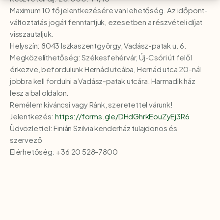
Maximum 10 fő jelentkezésére van lehetőség. Az időpont-
változtatás jogát fenntartjuk, ezesetben a részvételi díjat
visszautaljuk.
Helyszín: 8043 Iszkaszentgyörgy, Vadász-patak u. 6.
Megközelíthetőség: Székesfehérvár, Új-Csóri út felől
érkezve, befordulunk Hernád utcába, Hernád utca 20-nál
jobbra kell fordulni a Vadász-patak utcára. Harmadik ház
lesz a bal oldalon.
Remélem kíváncsi vagy Ránk, szeretettel várunk!
Jelentkezés:
https://forms.gle/DHdGhrkEouZyEj3R6
Üdvözlettel: Finián Szilvia kenderház tulajdonos és
szervező
Elérhetőség: +36 20 528-7800