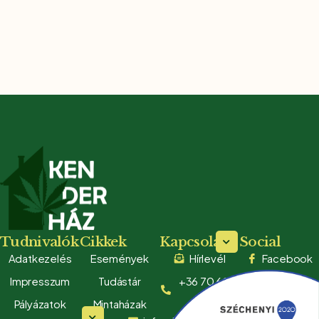
Tudnivalók
Cikkek
Kapcsolat
Social
Adatkezelés
Események
Hírlevél
Facebook
Impresszum
Tudástár
+36 70 608
Youtube
0280
Pályázatok
Mintaházak
TikTok