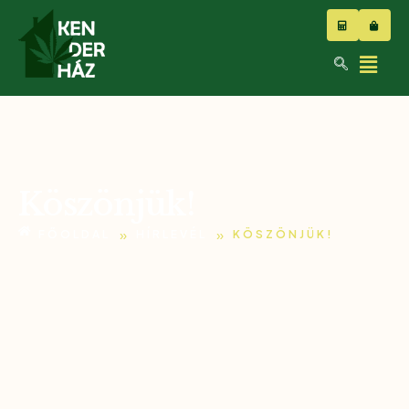
Köszönjük!
»
»
FŐOLDAL
HÍRLEVÉL
KÖSZÖNJÜK!