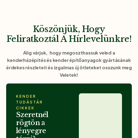
Köszönjük, Hogy
Feliratkoztál A Hírlevelünkre!
Alig várjuk, hogy megoszthassuk veled a
kenderházépítés és kender építőanyagok gyártásának
érdekes részleteit és izgalmas új ötleteket osszunk meg
Veletek!
KENDER
TUDÁSTÁR
CIKKEK
Szeretnél
rögtön a
lényegre