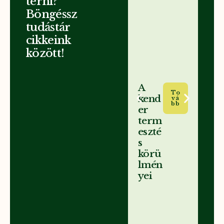
térni?
Böngéssz
tudástár
cikkeink
között!
A
Mi 
To
kend
ne
Vá
Bb
er
me
term
ele
eszté
pár
s
art
körü
om
lmén
és 
yei
ros
kö
rze
kö
tti