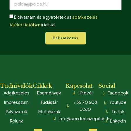
Elolvastam és egyetértek az
adatkezelési
tájékoztatóban
írtakkal.
Feliratkozás
Tudnivalók
Cikkek
Kapcsolat
Social
Adatkezelés
Események
Hírlevél
Facebook
Impresszum
Tudástár
+36 70 608
Youtube
0280
Pályázatok
Mintaházak
TikTok
info@kenderhazepites.hu
Rólunk
LinkedIn