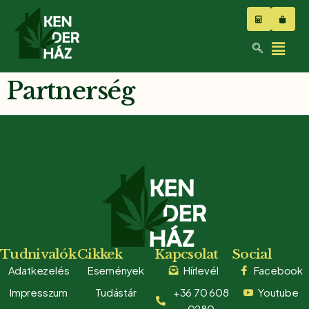
Partnerség
Tudnivalók
Cikkek
Kapcsolat
Social
Adatkezelés
Események
Hírlevél
Facebook
Impresszum
Tudástár
+36 70 608
Youtube
0280