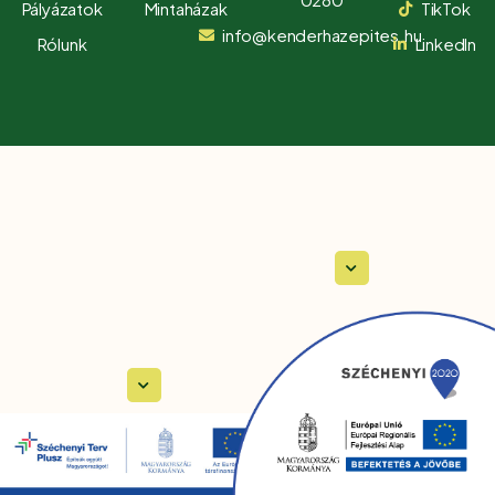
Pályázatok
Mintaházak
TikTok
info@kenderhazepites.hu
Rólunk
LinkedIn