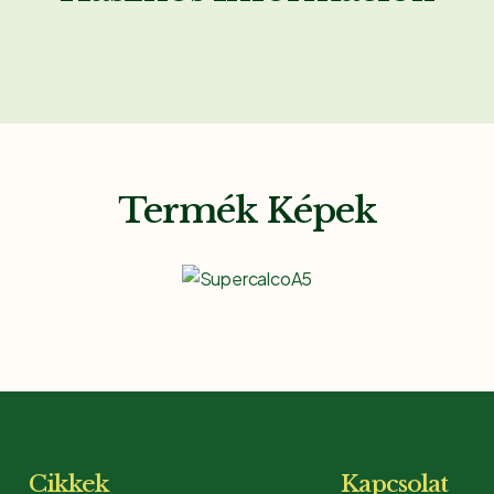
ehér színt kapunk. 16 liter vízhez 6
Termék Képek
Cikkek
Kapcsolat