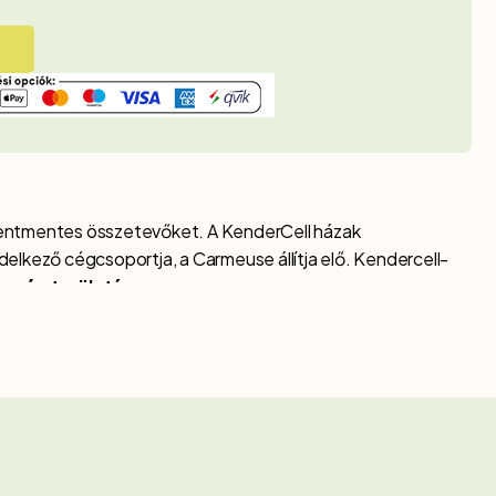
z
mentmentes összetevőket. A KenderCell házak
elkező cégcsoportja, a Carmeuse állítja elő. Kendercell-
rszág területén