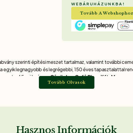
WEBÁRUHÁZUNKBA!
Tovább A Webshopho
vány szerinti építési meszet tartalmaz, valamint további ce
 egyik legnagyobb és legrégebbi, 150 éves tapasztalattal rend
SupercalcoA5 szükséges.
Cégünk, a Café Plusz Kft. Magyaro
Tovább Olvasok
ezik.
 ás belső vakolataként
ánként 1 dl. Viprex mészkence
Hasznos Információk
 előtt – magas páraátersztő képesség