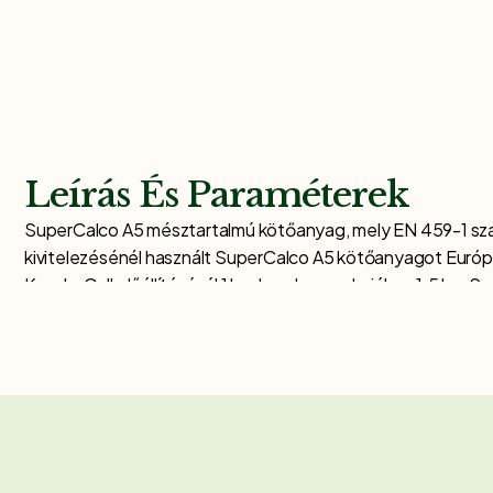
Leírás És Paraméterek
SuperCalco A5 mésztartalmú kötőanyag, mely EN 459-1 szab
kivitelezésénél használt SuperCalco A5 kötőanyagot Európa
KenderCell előállításánál 1 kg. kenderpozdorjához 1.5 kg. 
a SuperCalco kizárólagos forgalmazói jogával rendelk
Használható még:
kenderházak, vályogházak illetve bármilyen falazat külső
vakolóhomokkal keverve 1:2 mész:homok arányban. ( talicsk
hozzáadásával könnyebb eldolgozás)
vízzel keverve alapozóként vakolás, illetve mészfestés