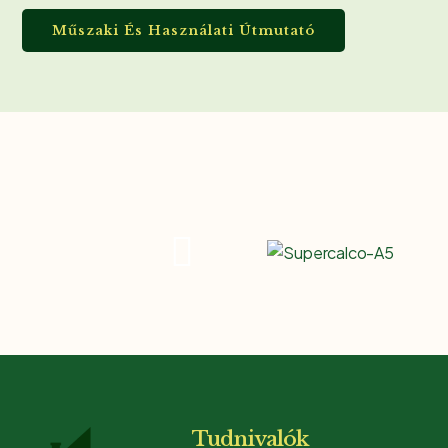
miatt
Műszaki És Használati Útmutató
használják még belsző természetes mészfestékként. Tört f
fánglinyi SupercalcoA5.
Szerszám meszelő.
Biztonsági adatlap
Tudnivalók