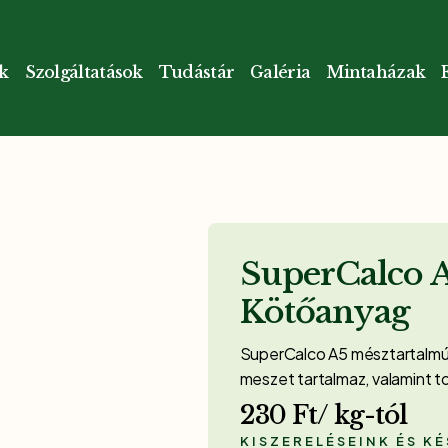
k
Szolgáltatások
Tudástár
Galéria
Mintaházak
SuperCalco 
Kötőanyag
SuperCalco A5 mésztartalmú 
meszet tartalmaz, valamint
230 Ft
/ kg-tól
KISZERELÉSEINK ÉS K