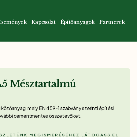
Események
Kapcsolat
Építőanyagok
Partnerek
A5 Mésztartalmú
kötőanyag, mely EN 459-1 szabvány szerinti építési
 további cementmentes összetevőket.
ÉSZLETÜNK MEGISMERÉSÉHEZ LÁTOGASS EL