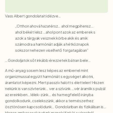
Vass Albert gondolatait idézve…
„Otthon ahová hazatérsz… ahol megpihensz…
ahol békét lelsz …ahol pont azok az emberek s
azok a tárgyak vesznek körbe akik és amik
számodra a harmóniát adják a hétköznapok
sokszor nehezen viselhető forgatagában”
…Gondoljatok sőt inkább érezzetek bátran bele…
A mű-anyag sosem lesz képes az emberrel mint
organizmussal együtt harmóniát s egységet alkotni,
áramlatot képezni. Mert passzív halott s élettelen! Hiszen
nekünk is van szìvterünk… ver a szívünk …vér áramlik s pulzál
az ereinkben.. lélek-zünk… és ha megfelelő irányba
gondolkodunk, cselekszünk, akkor a természethez
ösztönösen kapcsolódunk… Gondolatban és fizikálisan is…
Hiszen amikor csak tudunk menekülünk ki a városból …