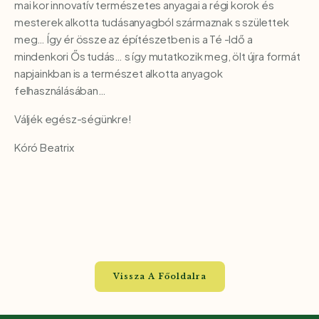
mai kor innovatív természetes anyagai a régi korok és
mesterek alkotta tudásanyagból származnak s születtek
meg… Így ér össze az építészetben is a Té -Idő a
mindenkori Ős tudás… s így mutatkozik meg, ölt újra formát
napjainkban is a természet alkotta anyagok
felhasználásában…
Váljék egész-ségünkre!
Kóró Beatrix
Vissza A Főoldalra