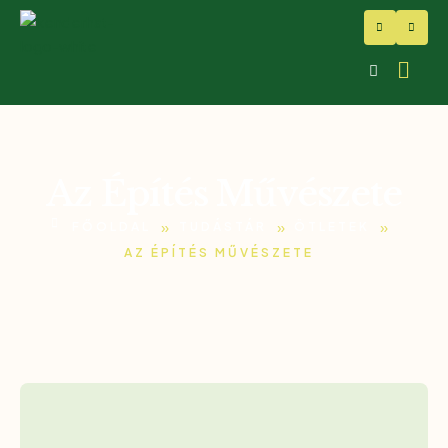
Az Építés Művészete
»
»
»
FŐOLDAL
TUDÁSTÁR
ÖTLETEK
AZ ÉPÍTÉS MŰVÉSZETE