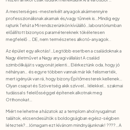
A mesterséges -mesterkélt anyagok akármennyire
professzionálisnak akarnak és/vagy tűnnek is…Mindig egy
rajtunk Tehát a Mi rendszerünkön kívülálló…laboratóriumban
előállított bizonyos paramétereknek tökéletesen
megfelelő … DE, nem természetes alkotó-anyagok..
Az épület egy alkotás!…Legtöbb esetben a családoknak a
Nagy életművet a Nagy anyagi vállalást A család
szimbólikáját s vagyonát jelenti… Elérkeztünk oda, hogy jó
néhányan… és egyre többen vannak már kik felismerték,
mert igényük van rá, hogy bizony Építőmesterek kellenek…
Olyan csapat és Szövetség akik szívvel… lélekkel… szakmai
tudással s felelősséggel építenek alkotnak meg
Otthonokat…
Miért ne lehetne a házatok az a templom ahol nyugalmat
találtok, elcsendesültök s boldogságban egész-ségben
léteztek?…Jómagam ezt kívánom mindnyájunknak! ????…A