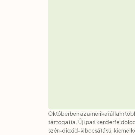
Októberben az amerikai állam töb
támogatta. Új ipari kenderfeldolg
szén-dioxid-kibocsátású, kiemelked