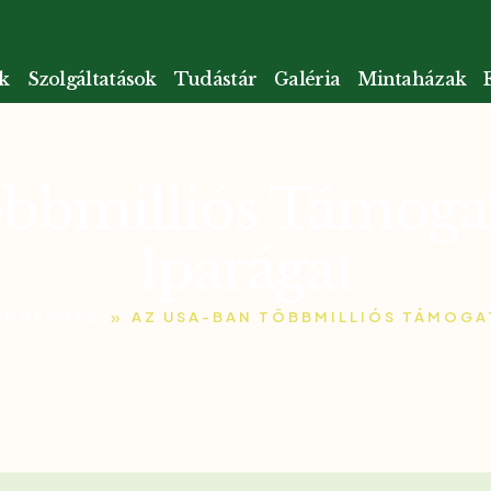
k
Szolgáltatások
Tudástár
Galéria
Mintaházak
bmilliós Támogatá
Iparágat
»
ENDERHÁZ
AZ USA-BAN TÖBBMILLIÓS TÁMOGAT