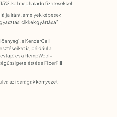
rt 15%-kal meghaladó fizetésekkel.
iálja iránt, amelyek képesek
ogyasztási cikkek gyártása” –
előanyag), a KenderCell
esztéseiket is, például a
erev lap) és a HempWool+
ű szigetelés) és a FiberFill
ulva az iparágak környezeti