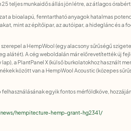
25 teljes munkaidős állás jön létre, az átlagos órabé
azat a bioalapú, fenntartható anyagok hatalmas potenc
kat, mint az építőipar, az autóipar, a hideglánc és a f
ött szerepel a HempWool (egy alacsony sűrűségű sziget
 alátét). A cég weboldalán már előrevetítették új fejl
v lap), a PlantPanel X (külső burkolatokhoz használt m
mékek között van a HempWool Acoustic (közepes sűrűség
ó felhasználásának egyik fontos mérföldköve, hozzájár
/news/hempitecture-hemp-grant-hg2341/