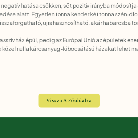
negatív hatása csökken, sőt pozitív irányba módosítja 
kedése alatt. Egyetlen tonna kender két tonna szén-di
sszaforgatható, újrahasznosítható, akár habarcsba tör
szív ház épül, pedig az Európai Unió az épületek en
ak közel nulla károsanyag-kibocsátású házakat lehet ma
Vissza A Főoldalra