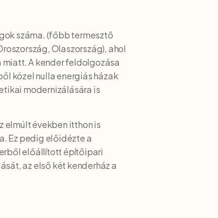
ágok száma. (főbb termesztő
 Oroszország, Olaszország), ahol
sa miatt. A kender feldolgozása
ől közel nulla energiás házak
tikai modernizálására is
 elmúlt években itthon is
a. Ez pedig előidézte a
ből előállított építőipari
ását, az első két kenderház a