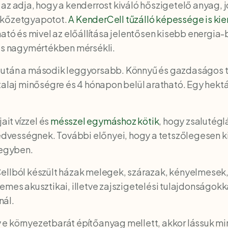
az adja, hogy a kenderrost kiváló hőszigetelő anyag, j
 kőzetgyapotot.
A KenderCell tűzálló képessége is k
ató és mivel az előállítása jelentősen kisebb energia-b
 is nagymértékben mérsékli.
 után a második leggyorsabb. Könnyű és gazdaságos t
talaj minőségre és 4 hónapon belül aratható. Egy hekt
ait vízzel és
mésszel egymáshoz kötik
, hogy zsalutég
 nedvességnek. További előnyei, hogy a tetszőlegesen 
 egyben.
ellból készült házak melegek, szárazak, kényelmesek, 
emes akusztikai, illetve zajszigetelési tulajdonságokk
nál.
e környezetbarát építőanyag mellett, akkor lássuk mir