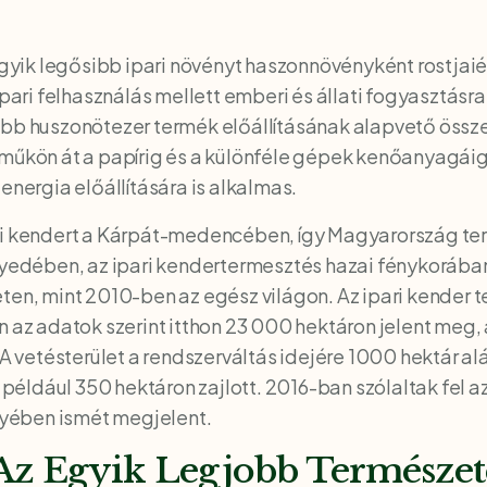
 egyik legősibb ipari növényt haszonnövényként rostjai
ipari felhasználás mellett emberi és állati fogyasztásr
bb huszonötezer termék előállításának alapvető össze
eműkön át a papírig és a különféle gépek kenőanyagáig
energia előállítására is alkalmas.
ri kendert a Kárpát-medencében, így Magyarország terü
egyedében, az ipari kendertermesztés hazai fénykorába
ten, mint 2010-ben az egész világon. Az ipari kender 
en az adatok szerint itthon 23 000 hektáron jelent me
. A vetésterület a rendszerváltás idejére 1000 hektár a
éldául 350 hektáron zajlott. 2016-ban szólaltak fel a
yében ismét megjelent.
 Az Egyik Legjobb Természet