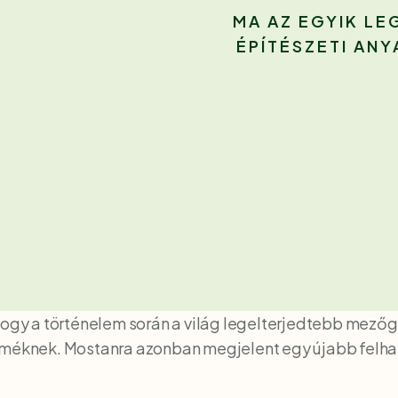
MA AZ EGYIK L
ÉPÍTÉSZETI ANY
 hogy a történelem során a világ legelterjedtebb mező
rméknek. Mostanra azonban megjelent egy újabb felhas