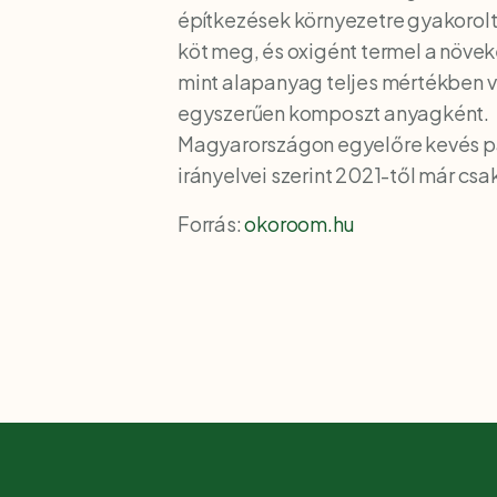
építkezések környezetre gyakorolt 
köt meg, és oxigént termel a növe
mint alapanyag teljes mértékben vi
egyszerűen komposzt anyagként.
Magyarországon egyelőre kevés pas
irányelvei szerint 2021-től már cs
Forrás:
okoroom.hu