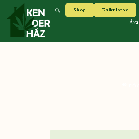
Shop
Kalkulátor
Ára
FŐ