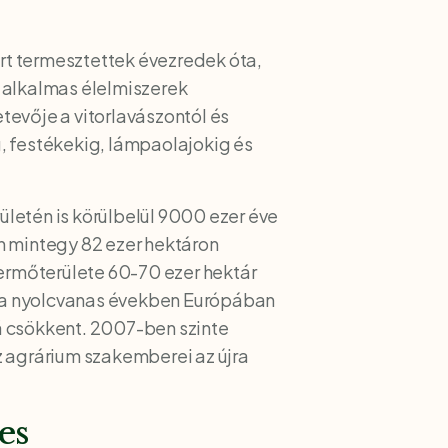
ért termesztettek évezredek óta,
a alkalmas élelmiszerek
tevője a vitorlavászontól és
, festékekig, lámpaolajokig és
letén is körülbelül 9000 ezer éve
n mintegy 82 ezer hektáron
termőterülete 60-70 ezer hektár
g, a nyolcvanas években Európában
lá csökkent. 2007-ben szinte
z agrárium szakemberei az újra
es