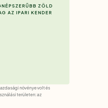
EGNÉPSZERŰBB ZÖLD
AG AZ IPARI KENDER
gazdasági növénye volt és
ználási területen: az