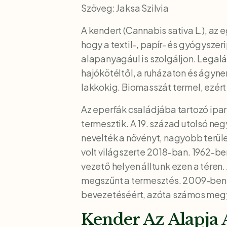
Szöveg: Jaksa Szilvia
A kendert (Cannabis sativa L.), az
hogy a textil-, papír- és gyógyszer
alapanyagául is szolgáljon. Legalá
hajókötéltől, a ruházaton és ágyn
lakkokig. Biomasszát termel, ezért 
Az eperfák családjába tartozó ipa
termesztik. A 19. század utolsó n
nevelték a növényt, nagyobb terüle
volt világszerte 2018-ban. 1962-b
vezető helyen álltunk ezen a téren
megszűnt a termesztés. 2009-ben p
bevezetéséért, azóta számos meg
Kender Az Alapja