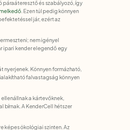
ó páraáteresztő és szabályozó, így
iemelkedő
. Ezen túl pedig könnyen
efektetéssel jár, ezért az
ermeszteni; nem igényel
ár ipari kender elegendő egy
lát nyerjenek. Könnyen formázható,
kialakítható falvastagság könnyen
ellenállnak a kártevőknek,
al bírnak. A KenderCell hétszer
e képes ökológiai szinten. Az