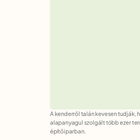
A kenderről talán kevesen tudják,
alapanyagul szolgált több ezer te
építőiparban.