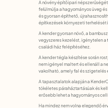
A növény építőipari népszerűségét 
felülmúlja a hagyományos üveg és
és gyorsan építhető, újrahasznosíth
építkezések környezeti terhelését
A kender gyorsan növő, a bambusz
vegyszeres kezelést, igénytelen a 
családi ház felépítéséhez.
A kender tégla készítése során rostj
nem igényel maltert és ellenáll a
vakolható, amely fal és szigetelés
A tapasztalatok alapján a KenderC
tökéletes páraháztartásúak és kell
erősebb lehet a hagyományos cell
Ha mindez nem volna elegendő érv 