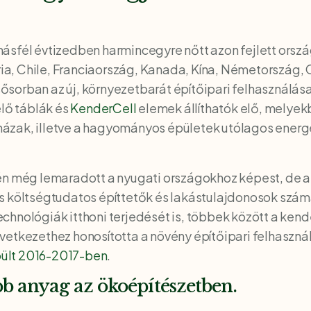
ásfél évtizedben harmincegyre nőtt azon fejlett orsz
tria, Chile, Franciaország, Kanada, Kína, Németország,
lsősorban az új, környezetbarát építőipari felhasználá
elő táblák és
KenderCell
elemek állíthatók elő, melyekb
zak, illetve a hagyományos épületek utólagos energe
én még lemaradott a nyugati országokhoz képest, de az
s költségtudatos építtetők és lakástulajdonosok szám
hnológiák itthoni terjedését is, többek között a kender
etkezethez honosította a növény építőipari felhasznál
ült 2016-2017-ben
.
b anyag az ökoépítészetben.