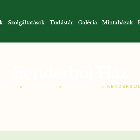
k
Szolgáltatások
Tudástár
Galéria
Mintaházak
Kenderből Ház
»
»
»
OLDAL
TUDÁSTÁR
KENDERHÁZ
KENDERBŐL