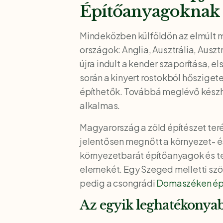
Építőanyagoknak
Mindeközben külföldön az elmúlt m
országok: Anglia, Ausztrália, Ausz
újra indult a kender szaporítása, e
során a kinyert rostokból hősziget
építhetők. Továbbá meglévő készhá
alkalmas.
Magyarország a zöld építészet ter
jelentősen megnőtt a környezet- é
környezetbarát építőanyagok és tec
elemekét. Egy Szeged melletti szöv
pedig a csongrádi
Domaszéken ép
Az egyik leghatékonyab