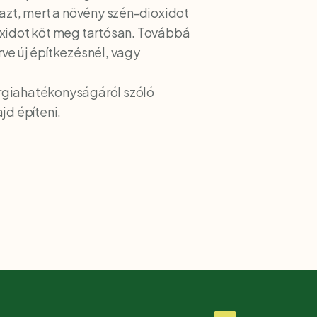
azt, mert a növény szén-dioxidot
oxidot köt meg tartósan. Továbbá
ve új építkezésnél, vagy
ergiahatékonyságáról szóló
jd építeni.