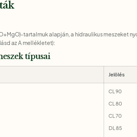
ták
aO+MgO)-tartalmuk alapján, a hidraulikus meszeket n
(lásd az A mellékletet):
 meszek típusai
Jelölés
CL 90
CL 80
CL 70
DL 85