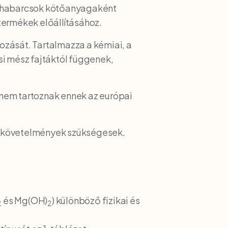
zt habarcsok kötőanyagaként
termékek előállításához.
ozását. Tartalmazza a kémiai, a
si mész fajtáktól függenek,
k nem tartoznak ennek az európai
i követelmények szükségesek.
és Mg(OH)
) különböző fizikai és
2
2