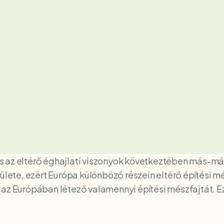
 az eltérő éghajlati viszonyok következtében más-más
ülete, ezért Európa különböző részein eltérő építési mé
az Európában létező valamennyi építési mészfajtát. Ezé