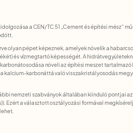
kidolgozása a CEN/TC 51 „Cement és építési mész” mű
dött.
erve olyan pépet képeznek, amelyek növelik a habarc
ékét) és vízmegtartó képességét. A hidrátvegyületekn
arbonátosodása növeli az építési meszet tartalmazó 
a kalcium-karbonáttá való visszakristályosodás megy 
ábbi nemzeti szabványok általában kiinduló pontjai az
s)). Ezért a választott osztályozási formával megkísér
lehet.