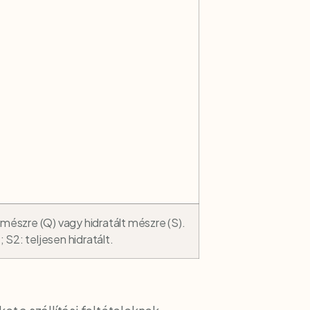
 mészre (Q) vagy hidratált mészre (S).
 S2: teljesen hidratált.