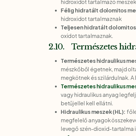
hidroxidot tartalmazó meszek
Félig hidratált dolomitos m
hidroxidot tartalmaznak
Teljesen hidratált dolomito
oxidot tartalmaznak.
2.10. Természetes hid
Természetes hidraulikus me
mészkőből égetnek, majd oltás 
megkötnek és szilárdulnak. A l
Természetes hidraulikus me
vagy hidraulikus anyag legfe
betűjellel kell ellátni.
Hidraulikus meszek (HL):
fől
megfelelő anyagok összekeveré
levegő szén-dioxid-tartalma i