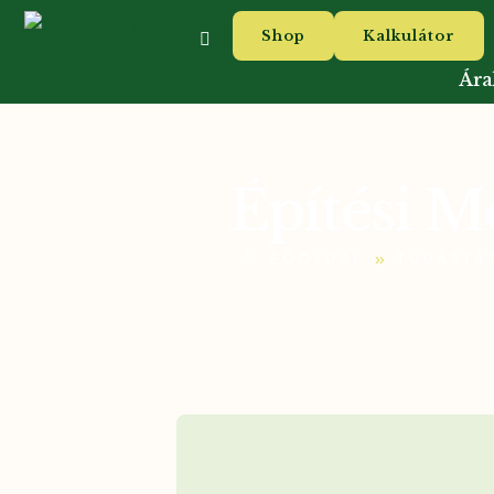
Shop
Kalkulátor
Ára
Építési M
»
FŐOLDAL
TUDÁSTÁ