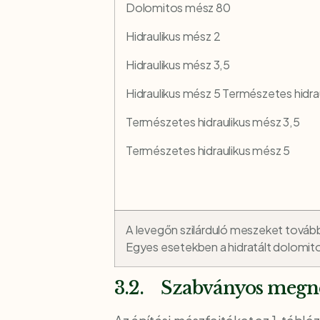
Dolomitos mész 80
Hidraulikus mész 2
Hidraulikus mész 3,5
Hidraulikus mész 5 Természetes hidra
Természetes hidraulikus mész 3,5
Természetes hidraulikus mész 5
A levegőn szilárduló meszeket tovább 
Egyes esetekben a hidratált dolomitos m
3.2. Szabványos megn