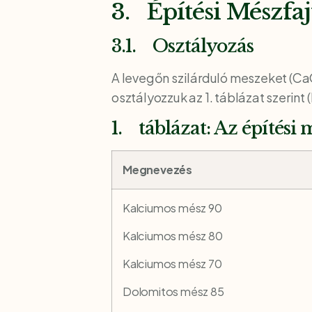
3. Építési Mészfaj
3.1. Osztályozás
A levegőn szilárduló meszeket (C
osztályozzuk az 1. táblázat szerint 
1. táblázat: Az építési
Megnevezés
Kalciumos mész 90
Kalciumos mész 80
Kalciumos mész 70
Dolomitos mész 85