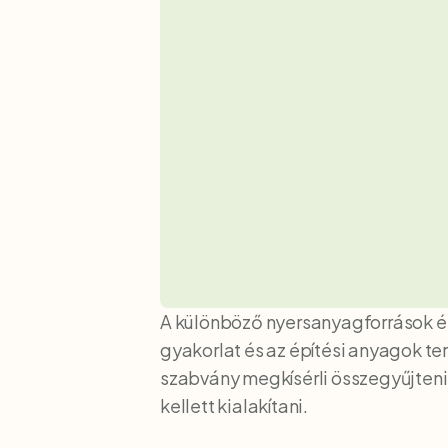
A különböző nyersanyagforrások és
gyakorlat és az építési anyagok ter
szabvány megkísérli összegyűjteni 
kellett kialakítani.