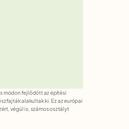
 módon fejlődött az építési
szfajták alakultak ki. Ez az európai
rt, végül is, számos osztályt