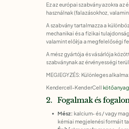
Ez az európai szabvány azokra az
használnak (falazásokhoz, valamin
A szabvány tartalmazza a különböz
mechanikai és a fizikai tulajdons
valamint előírja a megfelelőségi fe
A mész gyártója és vásárlója közöt
szabványnak az érvényességi terü
MEGJEGYZÉS: Különleges alkalmazá
Kendercell-KenderCell
kötőanya
2. Fogalmak és fogal
Mész:
kalcium- és / vagy ma
kémiai megjelenési formáit t