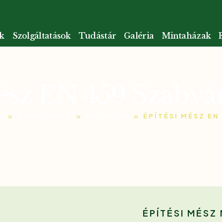
k
Szolgáltatások
Tudástár
Galéria
Mintaházak
ész EN 459 Szabvá
»
»
»
R
KENDERHÁZ
ANYAGOK
ÉPÍTÉSI MÉSZ EN
ÉPÍTÉSI MÉS