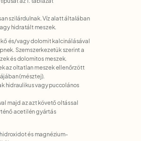
pusát az 1. táblázat
n szilárdulnak. Víz alatt általában
vagy hidratált meszek.
kő és/vagy dolomit kalcinálásával
lépnek. Szemszerkezetük szerint a
szek és dolomitos meszek.
k az oltatlan meszek ellenőrzött
májában (mésztej).
ak hidraulikus vagy puccolános
l majd az azt követő oltással
ténő acetilén gyártás
-hidroxidot és magnézium-