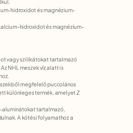
kül.
cium-hidroxidot és magnézium-
 kalcium-hidroxidot és magnézium-
 vagy szilikátokat tartalmazó
 Az NHL meszek víz alatt is
hoz.
 meszekből megfelelő puccolános
tt különleges termék, amelyet Z
m-aluminátokat tartalmazó,
dulnak. A kötési folyamathoz a