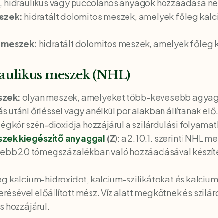
, hidraulikus vagy puccolános anyagok hozzáadása nél
eszek:
hidratált dolomitos meszek, amelyek főleg kal
s meszek:
hidratált dolomitos meszek, amelyek főleg
raulikus meszek (NHL)
szek:
olyan meszek, amelyeket több-kevesebb agyagot
utáni őrléssel vagy anélkül por alakban állítanak elő.
égkör szén-dioxidja hozzájárul a szilárdulási folyamat
szek kiegészítő anyaggal
(Z
): a 2.10.1. szerinti NHL
ljebb 20 tömegszázalékban való hozzáadásával készíte
eg kalcium-hidroxidot, kalcium-szilikátokat és kalciu
sével előállított mész. Víz alatt megkötnek és szilár
s hozzájárul.