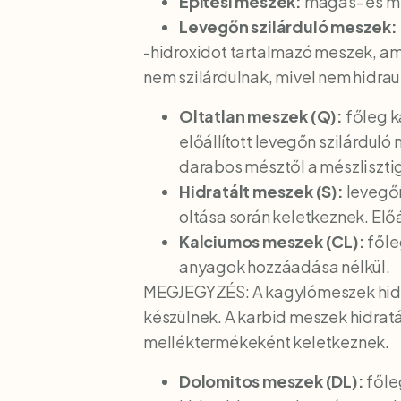
Építési meszek:
magas- és mé
Levegőn szilárduló meszek:
-hidroxidot tartalmazó meszek, ame
nem szilárdulnak, mivel nem hidrau
Oltatlan meszek (Q):
főleg k
előállított levegőn szilárdul
darabos mésztől a mészliszti
Hidratált meszek (S):
levegőn
oltása során keletkeznek. Előá
Kalciumos meszek (CL):
főle
anyagok hozzáadása nélkül.
MEGJEGYZÉS: A kagylómeszek hidrat
készülnek. A karbid meszek hidrat
melléktermékeként keletkeznek.
Dolomitos meszek (DL):
főle