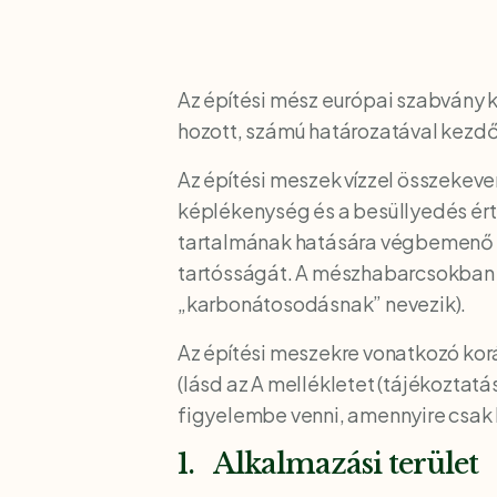
Az építési mész európai szabvány 
hozott, számú határozatával kezdő
Az építési meszek vízzel összekev
képlékenység és a besüllyedés ért
tartalmának hatására végbemenő k
tartósságát. A mészhabarcsokban 
„karbonátosodásnak” nevezik).
Az építési meszekre vonatkozó kor
(lásd az A mellékletet (tájékoztatá
figyelembe venni, amennyire csak 
1. Alkalmazási terület