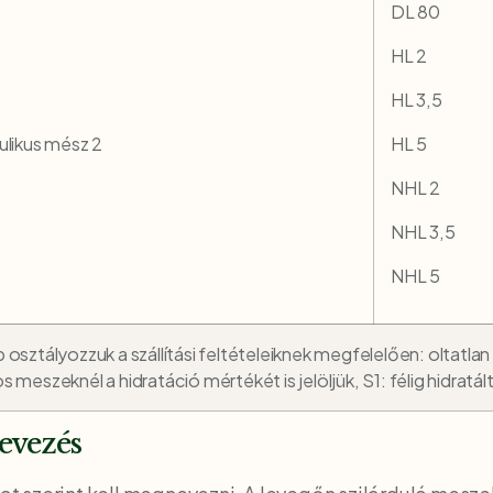
DL 80
HL 2
HL 3,5
ulikus mész 2
HL 5
NHL 2
NHL 3,5
NHL 5
osztályozzuk a szállítási feltételeiknek megfelelően: oltatlan
eszeknél a hidratáció mértékét is jelöljük, S1: félig hidratált;
evezés