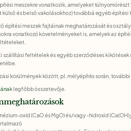
 építési meszekre vonatkozik, amelyeket túlnyomórés
t külső és belső vakolásokhoz) továbbá egyéb építési 
ő építési meszek fajtáinak meghatározását és osztály
ágokra vonatkozó követelményeket is, amelyek az építé
ltételeket.
ti szállítási feltételek és egyéb szerződéses kikötése
letébe.
si körülmények között, pl. mélyépítés során, tovább
gának
legfőbb összetevője.
ommeghatározások
gnézium-oxid (CaO és MgO) és/vagy -hidroxid (Ca(OH)
artalmazó