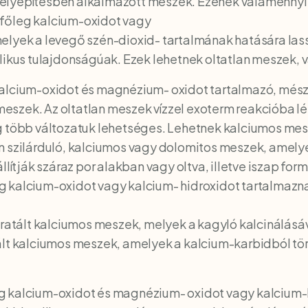
lyépítésben alkalmazott meszek. Ezenek valamennyi tí
főleg kalcium-oxidot vagy
lyek a levegő szén-dioxid- tartalmának hatására lassa
likus tulajdonságúak. Ezek lehetnek oltatlan meszek, 
alcium-oxidot és magnézium- oxidot tartalmazó, mész
ó meszek. Az oltatlan meszek vízzel exoterm reakcióba 
g több változatuk lehetséges. Lehetnek kalciumos me
 szilárduló, kalciumos vagy dolomitos meszek, amelye
llítják száraz por alakban vagy oltva, illetve iszap for
g kalcium-oxidot vagy kalcium- hidroxidot tartalmazn
ált kalciumos meszek, melyek a kagyló kalcinálásáva
ált kalciumos meszek, amelyek a kalcium-karbidból tör
g kalcium-oxidot és magnézium- oxidot vagy kalcium