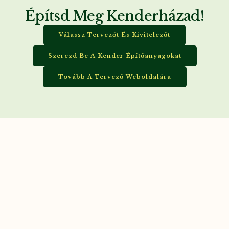
Építsd Meg Kenderházad!
Válassz Tervezőt És Kivitelezőt
Szerezd Be A Kender Építőanyagokat
Tovább A Tervező Weboldalára