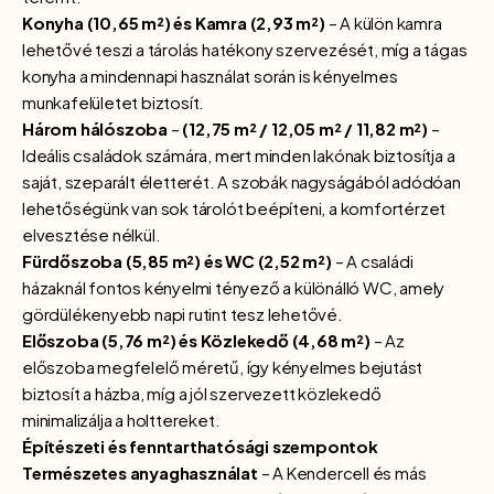
Konyha (10,65 m²) és Kamra (2,93 m²)
– A külön kamra
lehetővé teszi a tárolás hatékony szervezését, míg a tágas
konyha a mindennapi használat során is kényelmes
munkafelületet biztosít.
Három hálószoba
–
(12,75 m² / 12,05 m² / 11,82 m²)
–
Ideális családok számára, mert minden lakónak biztosítja a
saját, szeparált életterét. A szobák nagyságából adódóan
lehetőségünk van sok tárolót beépíteni, a komfortérzet
elvesztése nélkül.
Fürdőszoba (5,85 m²) és WC (2,52 m²)
– A családi
házaknál fontos kényelmi tényező a különálló WC, amely
gördülékenyebb napi rutint tesz lehetővé.
Előszoba (5,76 m²) és Közlekedő (4,68 m²)
– Az
előszoba megfelelő méretű, így kényelmes bejutást
biztosít a házba, míg a jól szervezett közlekedő
minimalizálja a holttereket.
Építészeti és fenntarthatósági szempontok
Természetes anyaghasználat
– A Kendercell és más