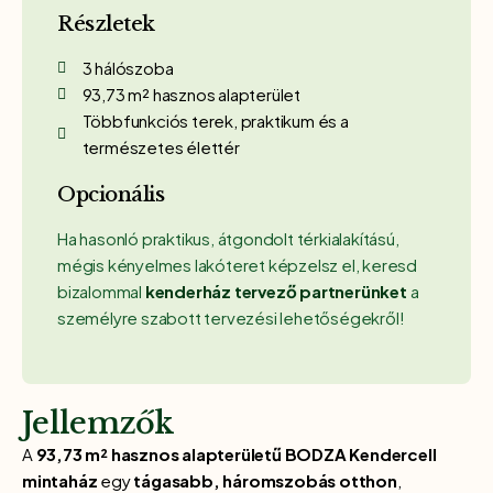
Részletek
3 hálószoba
93,73 m² hasznos alapterület
Többfunkciós terek, praktikum és a
természetes élettér
Opcionális
Ha hasonló praktikus, átgondolt térkialakítású,
mégis kényelmes lakóteret képzelsz el, keresd
bizalommal
kenderház tervező partnerünket
a
személyre szabott tervezési lehetőségekről!
Jellemzők
A
93,73 m² hasznos alapterületű
BODZA Kendercell
mintaház
egy
tágasabb, háromszobás otthon
,