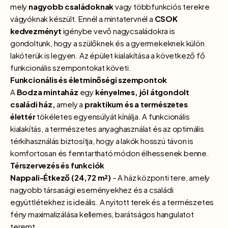
mely
nagyobb családoknak
vagy többfunkciós terekre
vágyóknak készült. Ennél a mintatervnél a
CSOK
kedvezményt
igénybe vevő nagycsaládokra is
gondoltunk, hogy a szülőknek és a gyermekeknek külön
lakóterük is legyen. Az épület kialakítása a következő fő
funkcionális szempontokat követi.
Funkcionális és életminőségi szempontok
A
Bodza mintaház
egy
kényelmes, jól átgondolt
családi ház,
amely a
praktikum és a természetes
élettér
tökéletes egyensúlyát kínálja. A funkcionális
kialakítás, a természetes anyaghasználat és az optimális
térkihasználás biztosítja, hogy a lakók hosszú távon is
komfortosan és fenntartható módon élhessenek benne.
Térszervezés és funkciók
Nappali-Étkező (24,72 m²)
– A ház központi tere, amely
nagyobb társasági eseményekhez és a családi
együttlétekhez is ideális. A nyitott terek és a természetes
fény maximalizálása kellemes, barátságos hangulatot
teremt.