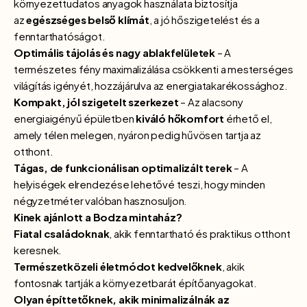
környezettudatos anyagok használata biztosítja
az
egészséges belső klímát
, a jó hőszigetelést és a
fenntarthatóságot.
Optimális tájolás és nagy ablakfelületek
– A
természetes fény maximalizálása csökkenti a mesterséges
világítás igényét, hozzájárulva az energiatakarékossághoz.
Kompakt, jól szigetelt szerkezet
– Az alacsony
energiaigényű épületben
kiváló hőkomfort
érhető el,
amely télen melegen, nyáron pedig hűvösen tartja az
otthont.
Tágas, de funkcionálisan optimalizált terek
– A
helyiségek elrendezése lehetővé teszi, hogy minden
négyzetméter valóban hasznosuljon.
Kinek ajánlott a Bodza mintaház?
Fiatal családoknak
, akik fenntartható és praktikus otthont
keresnek.
Természetközeli életmódot kedvelőknek
, akik
fontosnak tartják a környezetbarát építőanyagokat.
Olyan építtetőknek, akik minimalizálnák az