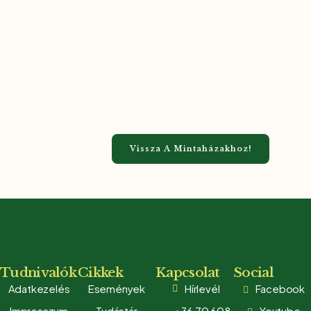
Vissza A Mintaházakhoz!
Tudnivalók
Cikkek
Kapcsolat
Social
Adatkezelés
Események
Hírlevél
Facebook
Impresszum
Tudástár
+36 70 608
Youtube