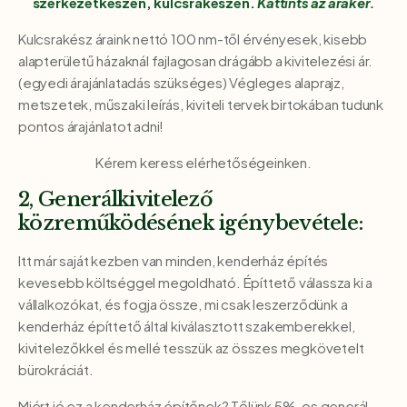
szerkezetkészen, kulcsrakészen.
Kattints az árakér.
Kulcsrakész áraink nettó 100 nm-től érvényesek, kisebb
alapterületű házaknál fajlagosan drágább a kivitelezési ár.
(egyedi árajánlatadás szükséges) Végleges alaprajz,
metszetek, műszaki leírás, kiviteli tervek birtokában tudunk
pontos árajánlatot adni!
Kérem keress elérhetőségeinken.
2, Generálkivitelező
közreműködésének igénybevétele:
Itt már saját kezben van minden, kenderház építés
kevesebb költséggel megoldható. Építtető válassza ki a
vállalkozókat, és fogja össze, mi csak leszerződünk a
kenderház építtető által kiválasztott szakemberekkel,
kivitelezőkkel és mellé tesszük az összes megkövetelt
bürokráciát.
Miért jó ez a kenderház építőnek? Tőlünk 5%-os generál