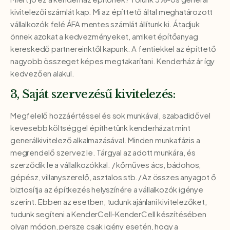
kivitelezői számlát kap. Mi az építtető által meghatározott
vállalkozók felé ÁFA mentes számlát állítunk ki. Átadjuk
önnek azokat a kedvezményeket, amiket építőanyag
kereskedő partnereinktől kapunk. A fentiekkel az építtető
nagyobb összeget képes megtakarítani. Kenderház ár így
kedvezően alakul.
3, Saját szervezésű kivitelezés:
Megfelelő hozzáértéssel és sok munkával, szabadidővel
kevesebb költséggel építhetünk kenderházat mint
generálkivitelező alkalmazásával. Minden munkafázis a
megrendelő szervez le. Tárgyal az adott munkára, és
szerződik le a vállalkozókkal. / kőműves ács, bádohos,
gépész, villanyszerelő, asztalos stb./ Az összes anyagot ő
biztosítja az építkezés helyszínére a vállalkozók igénye
szerint. Ebben az esetben, tudunk ajánlani kivitelezőket,
tudunk segíteni a KenderCell-KenderCell készítésében
olyan módon, persze csak igény esetén, hogy a