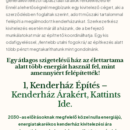
generálkivitelezői tapasztalattal állok rendelkezésre!
Ennél a lehetőségnél megbízunk egy kivitelező céget, aki a
szerződésben foglaltak szerint, adott műszaki tartalommal
felépíti a megálmodott kenderházunkat. Szerkezetkész
kivitelezés esetén már áll a házunk, de a befejező
munkálatokat már az építtető koordinálhatja. Egy kis
odafigyeléssel, /lentebb utalni fogok rá/ az építkezés alatt
több pénzt megtakaríthatunk mint gondolnánk.
Egy átlagos szigetelésű ház az élettartama
alatt több energiát használ fel, mint
amennyiért felépítették!
1, Kenderház Építés –
Kenderház Árakért, Kattints
Ide.
2030-as előírásoknak megfelelő közel nulla energiájú,
energiatakarékos kenderház kivitelezési ára