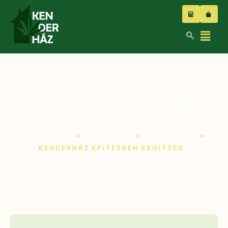
Kenderház Építésben
Segítség
»
»
»
FŐOLDAL
TUDÁSTÁR
KENDERHÁZ
KENDERHÁZ ÉPÍTÉSBEN SEGÍTSÉG