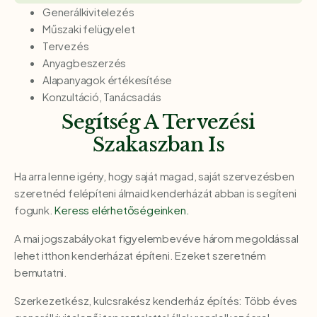
Generálkivitelezés
Műszaki felügyelet
Tervezés
Anyagbeszerzés
Alapanyagok értékesítése
Konzultáció, Tanácsadás
Segítség A Tervezési
Szakaszban Is
Ha arra lenne igény, hogy saját magad, saját szervezésben
szeretnéd felépíteni álmaid kenderházát abban is segíteni
fogunk.
Keress elérhetőségeinken.
A mai jogszabályokat figyelembevéve három megoldással
lehet itthon kenderházat építeni. Ezeket szeretném
bemutatni.
Szerkezetkész, kulcsrakész kenderház építés: Több éves