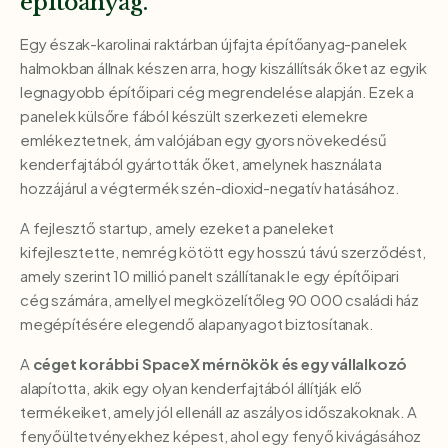
építőanyag.
Egy észak-karolinai raktárban újfajta építőanyag-panelek
halmokban állnak készen arra, hogy kiszállítsák őket az egyik
legnagyobb építőipari cég megrendelése alapján. Ezek a
panelek külsőre fából készült szerkezeti elemekre
emlékeztetnek, ám valójában egy gyors növekedésű
kenderfajtából gyártották őket, amelynek használata
hozzájárul a végtermék szén-dioxid-negatív hatásához.
A fejlesztő startup, amely ezeket a paneleket
kifejlesztette, nemrég kötött egy hosszú távú szerződést,
amely szerint 10 millió panelt szállítanak le egy építőipari
cég számára, amellyel megközelítőleg 90 000 családi ház
megépítésére elegendő alapanyagot biztosítanak.
A
céget korábbi SpaceX mérnökök és egy vállalkozó
alapította, akik egy olyan kenderfajtából állítják elő
termékeiket, amely jól ellenáll az aszályos időszakoknak. A
fenyőültetvényekhez képest, ahol egy fenyő kivágásához