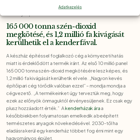
kezdte meg a nagyüzemi gyártást, de már most képesek
Adatkezelés
versenyképes áron kínálni termékeiket.
165 000 tonna szén-dioxid
megkötésé, és 1,2 millió fa kivágását
kerülhetik el a kenderfával.
A készház építéssel foglalkozó cég a környezeti hatás
miatt is érdeklődött a termék iránt. Az első 10 millió panel
165 000 tonna szén-dioxid megkötésére lesz képes, és
1,2 millió fa kivágását kerülhetik el vele. „Nagyon kevés
építőipari cég törődik valóban ezzel” – mondja mondja a
cégvezető. „A termékeinket úgy terveztük meg, hogy
ezek az előnyök önmaguktól érvényesüljenek. Ez csak egy
plusz hozzáadott érték.” A
kenderházak ára
a
későbbiekben folyamatosan emelkedik a beépített
természetes anyagok növekedésével. 2030-től ha
eladásra kerül egy kenderház többet fog érni mint egy
hagyományos épület.