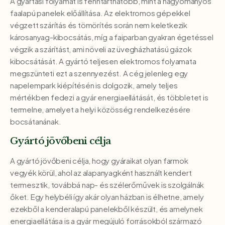
A gyártási folyamat is fenntarthatóbb, mint a hagyományos
faalapú panelek előállítása. Az elektromos gépekkel
végzett szárítás és tömörítés során nem keletkezik
károsanyag-kibocsátás, míg a faiparban gyakran égetéssel
végzik a szárítást, ami növeli az üvegházhatású gázok
kibocsátását. A gyártó teljesen elektromos folyamata
megszünteti ezt a szennyezést. A cég jelenleg egy
napelempark kiépítésén is dolgozik, amely teljes
mértékben fedezi a gyár energiaellátását, és többletet is
termelne, amelyet a helyi közösség rendelkezésére
bocsátanának.
Gyártó jövőbeni célja
A gyártó jövőbeni célja, hogy gyáraikat olyan farmok
vegyék körül, ahol az alapanyagként használt kendert
termesztik, továbbá nap- és szélerőművek is szolgálnák
őket. Egy helybéli így akár olyan házban is élhetne, amely
ezekből a kenderalapú panelekből készült, és amelynek
energiaellátása is a gyár megújuló forrásokból származó