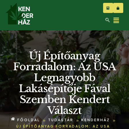
Új Építőanyag
Forradalom: Az USA
Legnagyobb
Lakásépítője Fával
Szemben Kendert
Választ
»
»
»
FŐOLDAL
TUDÁSTÁR
KENDERHÁZ
ÚJ ÉPÍTŐANYAG FORRADALOM: AZ USA