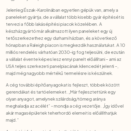
Jelenleg Észak-Karolinában egyetlen gépük van, amely a
paneleket gyártja, de a vállalat több kisebb gyár építését is
tervezi a főbb lakásépítési piacok közelében. A
készházgyártó már alkalmazott ilyen paneleket egy új
tetőszerkezethez egy durhami házban, és a következő
hónapban a Raleigh piacon is megkezdik használatukat. A 10
milliós rendelés várhatóan 2030-ig fog teljesülni, de ezután
a vállalat évente képes lesz ennyi panelt előállítani – ami az
USA teljes szerkezeti panelpiacának kilencedét jelenti –,
majd még nagyobb mértékű termelésre is készülnek.
A cég további építőanyagokat is fejleszt, többek között
gerendákat és tartóelemeket. „Már fejlesztettünk egy
olyan anyagot, amelynek szilárdság/tömeg aránya
meghaladja az acélét” – mondja a cég vezetője. „Így idővel
akár magasépületek teherhordó elemeit is előállíthatjuk
majd.”