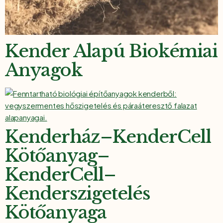
Kender Alapú Biokémiai
Anyagok
Kenderház–KenderCell
Kötőanyag–
KenderCell–
Kenderszigetelés
Kötőanyaga