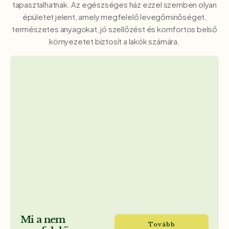
tapasztalhatnak. Az egészséges ház ezzel szemben olyan
épületet jelent, amely megfelelő levegőminőséget,
természetes anyagokat, jó szellőzést és komfortos belső
környezetet biztosít a lakók számára.
Mi a nem
Tovább