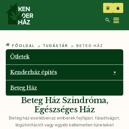
»
»
FŐOLDAL
TUDÁSTÁR
BETEG HÁZ
Ötletek
Kenderház építés
Beteg Ház
Beteg Ház Szindróma,
Egészséges Ház
Beteg ház esetében az emberek fejfájást, fáradtságot,
légúti irritációt vagy egyéb kellemetlen tüneteket