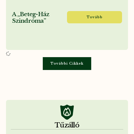
A „Beteg-Ház
Tovább
Szindróma”
További Cikkek
Tűzálló