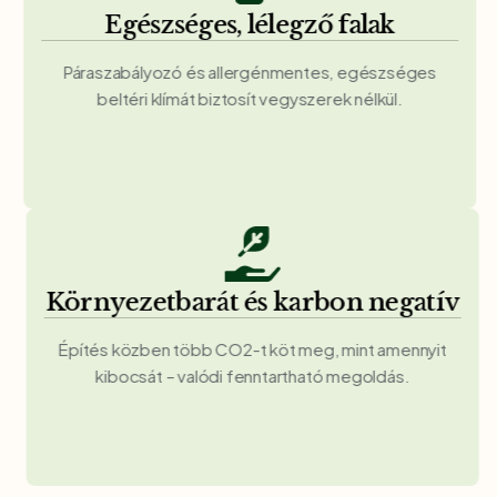
Egészséges, lélegző falak
Páraszabályozó és allergénmentes, egészséges
beltéri klímát biztosít vegyszerek nélkül.
Környezetbarát és karbon negatív
Építés közben több CO2-t köt meg, mint amennyit
kibocsát – valódi fenntartható megoldás.