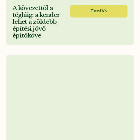
A kövezettől a
Tovább
tégláig: a kender
lehet a zöldebb
építési jövő
építőköve