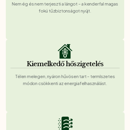
Nem ég és nem terjeszti a lángot – a kenderfal magas
fokú tűzbiztonságot nyújt.
Kiemelkedő hőszigetelés
Télen melegen, nyáron hűvösen tart – termlszetes
módon csökkenti az energiafelhasználást.