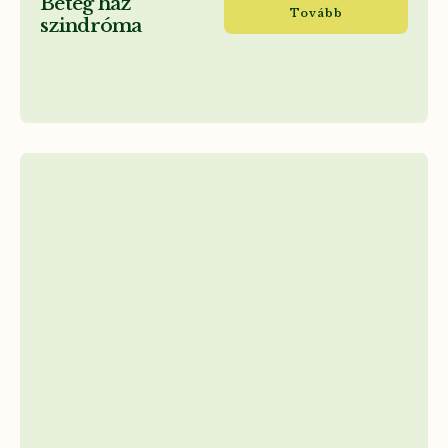
Beteg ház
Tovább
szindróma