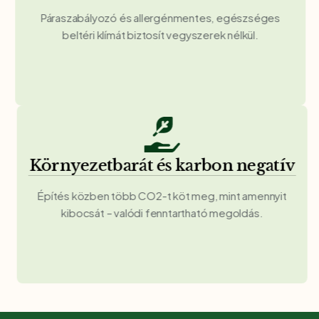
Páraszabályozó és allergénmentes, egészséges
beltéri klímát biztosít vegyszerek nélkül.
Környezetbarát és karbon negatív
Építés közben több CO2-t köt meg, mint amennyit
kibocsát – valódi fenntartható megoldás.