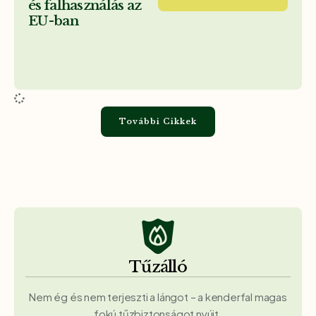
és falhasználás az
EU-ban
További Cikkek
Tűzálló
Nem ég és nem terjeszti a lángot – a kenderfal magas
fokú tűzbiztonságot nyújt.