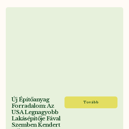
Új Építőanyag
Tovább
Forradalom: Az
USA Legnagyobb
Lakásépítője Fával
Szemben Kendert