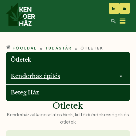
»
»
FŐOLDAL
TUDÁSTÁR
ÖTLETEK
Ötletek
Kenderház építés
Beteg Ház
Ötletek
Kenderházzal kapcsolatos hírek, külföldi érdekességek és
ötletek