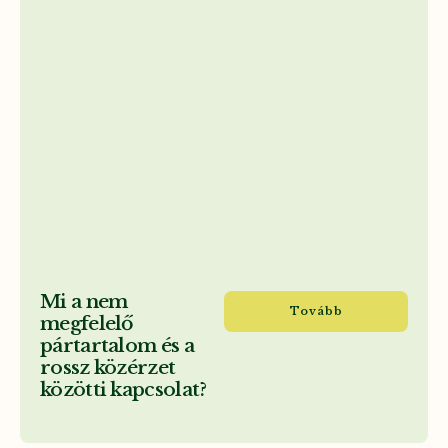
Mi a nem
Tovább
megfelelő
pártartalom és a
rossz közérzet
közötti kapcsolat?