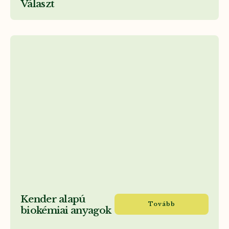
Választ
Kender alapú
Tovább
biokémiai anyagok